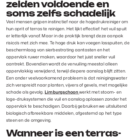
zelden voldoende en
soms zelfs schadelijk
Veel mensen grijpen instinctief naar de hogedrukreiniger om
hun oprit of terras te reinigen. Het lijkt effectief: het vuil spuit
er letterlijk vanaf. Maar in de praktijk brengt deze aanpak
risico’s met zich mee. Te hoge druk kan voegen losspuiten, de
beschermlaag van sierbestrating aantasten en het
oppervlak ruwer maken, waardoor het juist sneller vuil
aantrekt. Bovendien wordt de vervuiling meestal alleen
oppervlakkig verwijderd, terwijl diepere aanslag blijft zitten.
Een ander veelvoorkomend probleem is dat reinigingswater
zich verspreidt naar planten, vijvers of gevels, met mogelijke
schade als gevolg.
Limburgschoon
werkt met stoom- en
lage-druksystemen die vuil en aanslag oplossen zonder het
oppervlak te beschadigen. Daarbij gebruiken we uitsluitend
biologisch afbreekbare middelen, afgestemd op het type
steen en de omgeving.
Wanneer is een terras-