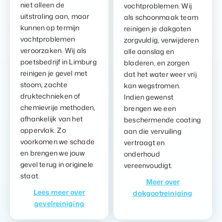
niet alleen de
vochtproblemen. Wij
uitstraling aan, maar
als schoonmaak team
kunnen op termijn
reinigen je dakgoten
vochtproblemen
zorgvuldig, verwijderen
veroorzaken. Wij als
alle aanslag en
poetsbedrijf in Limburg
bladeren, en zorgen
reinigen je gevel met
dat het water weer vrij
stoom, zachte
kan wegstromen.
druktechnieken of
Indien gewenst
chemievrije methoden,
brengen we een
afhankelijk van het
beschermende coating
oppervlak. Zo
aan die vervuiling
voorkomen we schade
vertraagt en
en brengen we jouw
onderhoud
gevel terug in originele
vereenvoudigt.
staat.
Meer over
Lees meer over
dakgootreiniging
gevelreiniging