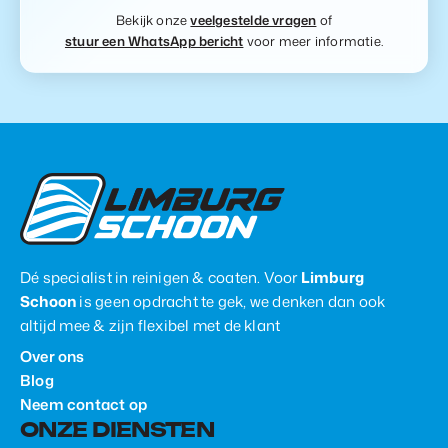
Bekijk onze
veelgestelde vragen
of
stuur een WhatsApp bericht
voor meer informatie.
Dé specialist in reinigen & coaten. Voor
Limburg
Schoon
is geen opdracht te gek, we denken dan ook
altijd mee & zijn flexibel met de klant
Over ons
Blog
Neem contact op
ONZE DIENSTEN